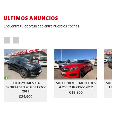
ULTIMOS ANUNCIOS
Encuentra tu oportunidad entre nuestros coches.
SOLO 290 MES KIA
SOLO 310 MES MERCEDES
SOLO 2
SPORTAGE 1.6TGDI 177cv
A 250i 2.0i 211cv 2012
130c
2019
€19.900
€24.900