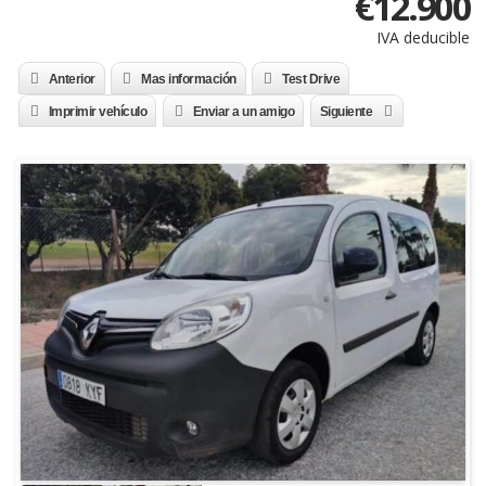
€
12.900
IVA deducible
Anterior
Mas información
Test Drive
Imprimir vehículo
Enviar a un amigo
Siguiente