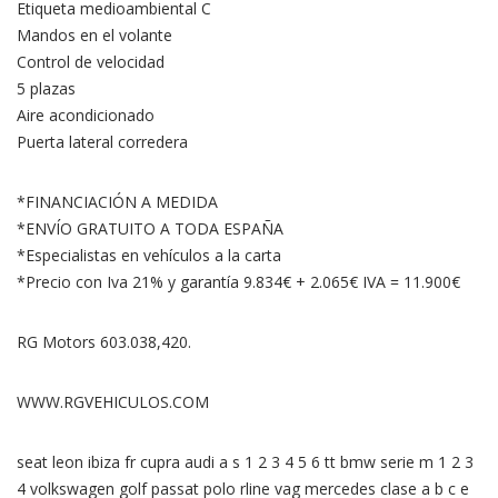
Etiqueta medioambiental C
Mandos en el volante
Control de velocidad
5 plazas
Aire acondicionado
Puerta lateral corredera
*FINANCIACIÓN A MEDIDA
*ENVÍO GRATUITO A TODA ESPAÑA
*Especialistas en vehículos a la carta
*Precio con Iva 21% y garantía 9.834€ + 2.065€ IVA = 11.900€
RG Motors 603.038,420.
WWW.RGVEHICULOS.COM
seat leon ibiza fr cupra audi a s 1 2 3 4 5 6 tt bmw serie m 1 2 3
4 volkswagen golf passat polo rline vag mercedes clase a b c e